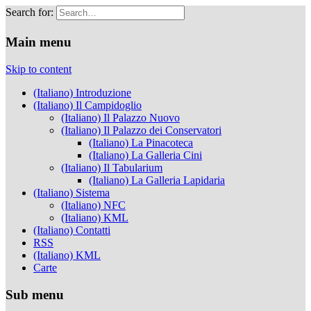
Search for:
Musei Capitolini
Main menu
Skip to content
(Italiano) Introduzione
(Italiano) Il Campidoglio
(Italiano) Il Palazzo Nuovo
(Italiano) Il Palazzo dei Conservatori
(Italiano) La Pinacoteca
(Italiano) La Galleria Cini
(Italiano) Il Tabularium
(Italiano) La Galleria Lapidaria
(Italiano) Sistema
(Italiano) NFC
(Italiano) KML
(Italiano) Contatti
RSS
(Italiano) KML
Carte
Sub menu