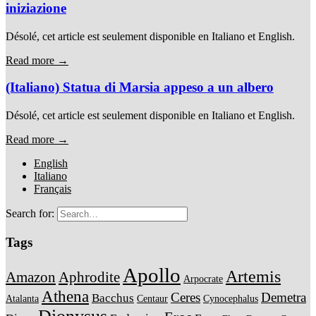
iniziazione
Désolé, cet article est seulement disponible en Italiano et English.
Read more →
(Italiano) Statua di Marsia appeso a un albero
Désolé, cet article est seulement disponible en Italiano et English.
Read more →
English
Italiano
Français
Search for:
Tags
Apollo
Artemis
Amazon
Aphrodite
Arpocrate
Athena
Ceres
Demetra
Bacchus
Atalanta
Centaur
Cynocephalus