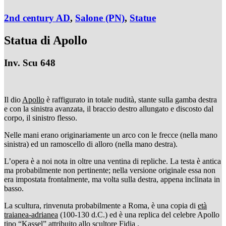
2nd century AD
,
Salone (PN)
,
Statue
Statua di Apollo
Inv. Scu 648
Il dio
Apollo
è raffigurato in totale nudità, stante sulla gamba destra
e con la sinistra avanzata, il braccio destro allungato e discosto dal
corpo, il sinistro flesso.
Nelle mani erano originariamente un arco con le frecce (nella mano
sinistra) ed un ramoscello di alloro (nella mano destra).
L’opera è a noi nota in oltre una ventina di repliche. La testa è antica
ma probabilmente non pertinente; nella versione originale essa non
era impostata frontalmente, ma volta sulla destra, appena inclinata in
basso.
La scultura, rinvenuta probabilmente a Roma, è una copia di
età
traianea-adrianea
(100-130 d.C.) ed è una replica del celebre Apollo
tipo “Kassel” attribuito allo scultore
Fidia
.