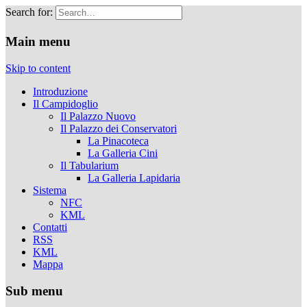
Search for:
Musei Capitolini
Main menu
Skip to content
Introduzione
Il Campidoglio
Il Palazzo Nuovo
Il Palazzo dei Conservatori
La Pinacoteca
La Galleria Cini
Il Tabularium
La Galleria Lapidaria
Sistema
NFC
KML
Contatti
RSS
KML
Mappa
Sub menu