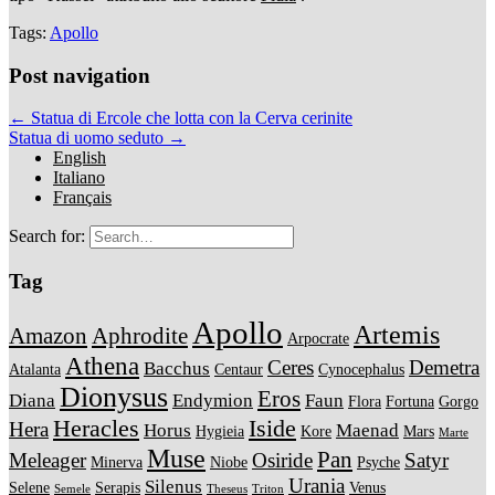
Tags:
Apollo
Post navigation
← Statua di Ercole che lotta con la Cerva cerinite
Statua di uomo seduto →
English
Italiano
Français
Search for:
Tag
Apollo
Artemis
Amazon
Aphrodite
Arpocrate
Athena
Ceres
Demetra
Bacchus
Atalanta
Centaur
Cynocephalus
Dionysus
Eros
Diana
Endymion
Faun
Flora
Fortuna
Gorgo
Heracles
Iside
Hera
Horus
Maenad
Hygieia
Kore
Mars
Marte
Muse
Pan
Meleager
Osiride
Satyr
Minerva
Niobe
Psyche
Urania
Silenus
Selene
Serapis
Venus
Semele
Theseus
Triton