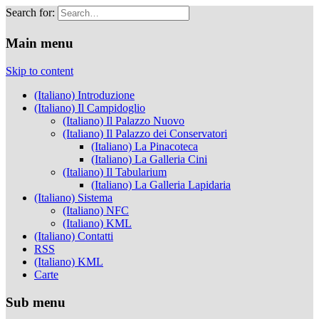
Search for:
Musei Capitolini
Main menu
Skip to content
(Italiano) Introduzione
(Italiano) Il Campidoglio
(Italiano) Il Palazzo Nuovo
(Italiano) Il Palazzo dei Conservatori
(Italiano) La Pinacoteca
(Italiano) La Galleria Cini
(Italiano) Il Tabularium
(Italiano) La Galleria Lapidaria
(Italiano) Sistema
(Italiano) NFC
(Italiano) KML
(Italiano) Contatti
RSS
(Italiano) KML
Carte
Sub menu