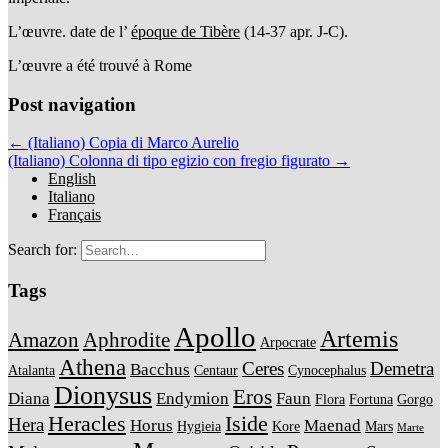
L’œuvre. date de l’
époque de Tibère
(14-37 apr. J-C).
L’œuvre a été trouvé à Rome
Post navigation
← (Italiano) Copia di Marco Aurelio
(Italiano) Colonna di tipo egizio con fregio figurato →
English
Italiano
Français
Search for:
Tags
Apollo
Artemis
Amazon
Aphrodite
Arpocrate
Athena
Ceres
Demetra
Bacchus
Atalanta
Centaur
Cynocephalus
Dionysus
Eros
Diana
Endymion
Faun
Flora
Fortuna
Gorgo
Heracles
Iside
Hera
Horus
Maenad
Hygieia
Kore
Mars
Marte