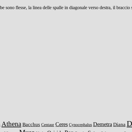
be sono flesse, la linea delle spalle in diagonale verso destra, il braccio
D
Athena
Ceres
Demetra
Bacchus
Diana
a
Centaur
Cynocephalus