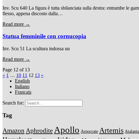
Inv. Scu 640 La figura è tutta sbilanciata sulla destra: entrambe le gam
flesso, appena discosto dalla…
Read more →
Statua femminile con cornucopia
Inv. Scu 51 La scultura indossa un
Read more →
Page 12 of 13
«
1
…
10
11
12
13
»
English
Italiano
Français
Search for:
Tag
Apollo
Artemis
Amazon
Aphrodite
Arpocrate
Atalant