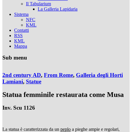
Il Tabularium
La Galleria Lapidaria
Sistema
NFC
KML
Contatti
RSS
KML
Mappa
Sub menu
2nd century AD
,
From Rome
,
Galleria degli Horti
Lamiani
,
Statue
Statua femminile restaurata come Musa
Inv. Scu 1126
La statua è caratterizzata da un
peplo
a pieghe ampie e regolari,