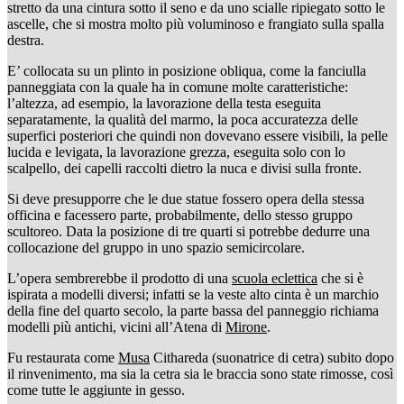
stretto da una cintura sotto il seno e da uno scialle ripiegato sotto le
ascelle, che si mostra molto più voluminoso e frangiato sulla spalla
destra.
E’ collocata su un plinto in posizione obliqua, come la fanciulla
panneggiata con la quale ha in comune molte caratteristiche:
l’altezza, ad esempio, la lavorazione della testa eseguita
separatamente, la qualità del marmo, la poca accuratezza delle
superfici posteriori che quindi non dovevano essere visibili, la pelle
lucida e levigata, la lavorazione grezza, eseguita solo con lo
scalpello, dei capelli raccolti dietro la nuca e divisi sulla fronte.
Si deve presupporre che le due statue fossero opera della stessa
officina e facessero parte, probabilmente, dello stesso gruppo
scultoreo. Data la posizione di tre quarti si potrebbe dedurre una
collocazione del gruppo in uno spazio semicircolare.
L’opera sembrerebbe il prodotto di una
scuola eclettica
che si è
ispirata a modelli diversi; infatti se la veste alto cinta è un marchio
della fine del quarto secolo, la parte bassa del panneggio richiama
modelli più antichi, vicini all’Atena di
Mirone
.
Fu restaurata come
Musa
Cithareda (suonatrice di cetra) subito dopo
il rinvenimento, ma sia la cetra sia le braccia sono state rimosse, così
come tutte le aggiunte in gesso.