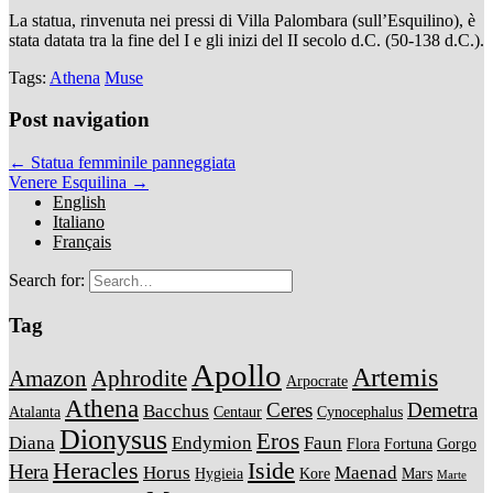
La statua, rinvenuta nei pressi di Villa Palombara (sull’Esquilino), è
stata datata tra la fine del I e gli inizi del II secolo d.C. (50-138 d.C.).
Tags:
Athena
Muse
Post navigation
← Statua femminile panneggiata
Venere Esquilina →
English
Italiano
Français
Search for:
Tag
Apollo
Artemis
Amazon
Aphrodite
Arpocrate
Athena
Ceres
Demetra
Bacchus
Atalanta
Centaur
Cynocephalus
Dionysus
Eros
Diana
Endymion
Faun
Flora
Fortuna
Gorgo
Heracles
Iside
Hera
Horus
Maenad
Hygieia
Kore
Mars
Marte