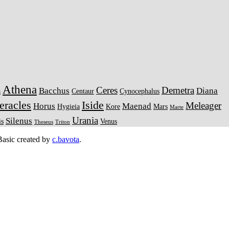
Athena
Ceres
Demetra
Bacchus
Diana
a
Centaur
Cynocephalus
eracles
Iside
Meleager
Horus
Maenad
Hygieia
Kore
Mars
Marte
Urania
Silenus
is
Venus
Theseus
Triton
asic created by
c.bavota
.