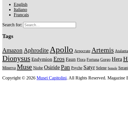
English
Italiano
Français
Search for:
Tags
Apollo
Artemis
Amazon
Aphrodite
Arpocrate
Atalant
Dionysus
H
Eros
Hera
Endymion
Faun
Flora
Fortuna
Gorgo
Muse
Pan
Osiride
Satyr
Minerva
Niobe
Psyche
Selene
Serap
Semele
Copyright © 2026
Musei Capitolini
. All Rights Reserved.
Magazine B