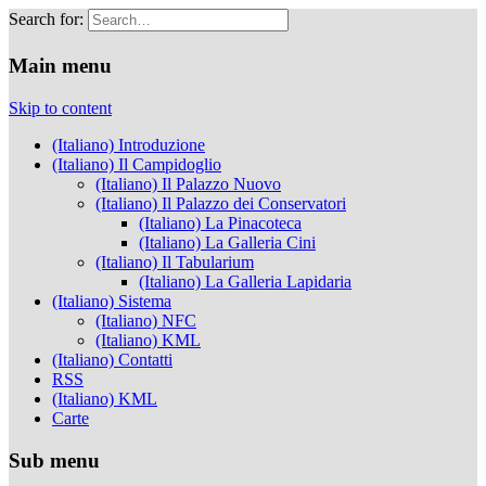
Search for:
Musei Capitolini
Main menu
Skip to content
(Italiano) Introduzione
(Italiano) Il Campidoglio
(Italiano) Il Palazzo Nuovo
(Italiano) Il Palazzo dei Conservatori
(Italiano) La Pinacoteca
(Italiano) La Galleria Cini
(Italiano) Il Tabularium
(Italiano) La Galleria Lapidaria
(Italiano) Sistema
(Italiano) NFC
(Italiano) KML
(Italiano) Contatti
RSS
(Italiano) KML
Carte
Sub menu