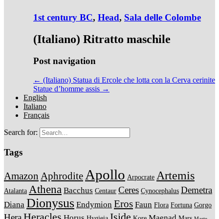
1st century BC
,
Head
,
Sala delle Colombe
(Italiano) Ritratto maschile
Post navigation
← (Italiano) Statua di Ercole che lotta con la Cerva cerinite
Statue d’homme assis →
English
Italiano
Français
Search for:
Tags
Apollo
Artemis
Amazon
Aphrodite
Arpocrate
Athena
Ceres
Demetra
Bacchus
Atalanta
Centaur
Cynocephalus
Dionysus
Eros
Diana
Endymion
Faun
Flora
Fortuna
Gorgo
Heracles
Iside
Hera
Horus
Maenad
Hygieia
Kore
Mars
Marte