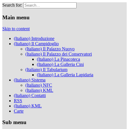
Search for:
Musei Capitolini
Main menu
Skip to content
(Italiano) Introduzione
(Italiano) Il Campidoglio
(Italiano) Il Palazzo Nuovo
(Italiano) Il Palazzo dei Conservatori
(Italiano) La Pinacoteca
(Italiano) La Galleria Cini
(Italiano) Il Tabularium
(Italiano) La Galleria Lapidaria
(Italiano) Sistema
(Italiano) NFC
(Italiano) KML
(Italiano) Contatti
RSS
(Italiano) KML
Carte
Sub menu