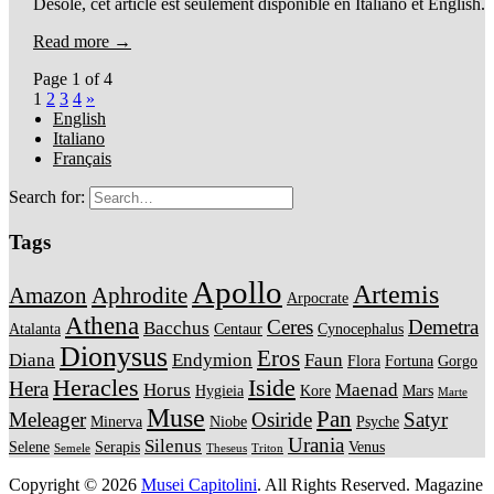
Désolé, cet article est seulement disponible en Italiano et English.
Read more →
Page 1 of 4
1
2
3
4
»
English
Italiano
Français
Search for:
Tags
Apollo
Artemis
Amazon
Aphrodite
Arpocrate
Athena
Ceres
Demetra
Bacchus
Atalanta
Centaur
Cynocephalus
Dionysus
Eros
Diana
Endymion
Faun
Flora
Fortuna
Gorgo
Heracles
Iside
Hera
Horus
Maenad
Hygieia
Kore
Mars
Marte
Muse
Pan
Meleager
Osiride
Satyr
Minerva
Niobe
Psyche
Urania
Silenus
Selene
Serapis
Venus
Semele
Theseus
Triton
Copyright © 2026
Musei Capitolini
. All Rights Reserved.
Magazine