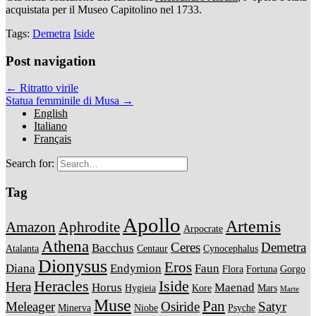
acquistata per il Museo Capitolino nel 1733.
Tags:
Demetra
Iside
Post navigation
← Ritratto virile
Statua femminile di Musa →
English
Italiano
Français
Search for:
Tag
Apollo
Artemis
Amazon
Aphrodite
Arpocrate
Athena
Ceres
Demetra
Bacchus
Atalanta
Centaur
Cynocephalus
Dionysus
Eros
Diana
Endymion
Faun
Flora
Fortuna
Gorgo
Heracles
Iside
Hera
Horus
Maenad
Hygieia
Kore
Mars
Marte
Muse
Pan
Meleager
Osiride
Satyr
Minerva
Niobe
Psyche