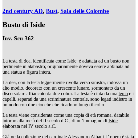
2nd century AD
,
Bust
,
Sala delle Colombe
Busto di Iside
Inv. Scu 362
La testa di dea, identificata come
Iside
, è adattata ad un busto non
pertinente in alabastro; originariamente doveva essere abbinata ad
una statua a figura intera.
La dea, con la testa leggermente rivolta verso sinistra, indossa un
alto
modio
, decorato con un crescente lunare, sormontato da un
disco solare affiancato da due cobra. La testa è cinta da una
tenia
e i
capelli, separati da una scriminatura centrale, sono legati indietro in
un nodo con due ciocche che ricadono lungo il collo.
La testa viene considerata come una copia di età romana, databile
intorno alla metà del II secolo d.C., di un’immagine di
Iside
elaborata nel IV secolo a.C.
Già nella collezione del cardinale
Alessandro Albani
, l’ opera è stata