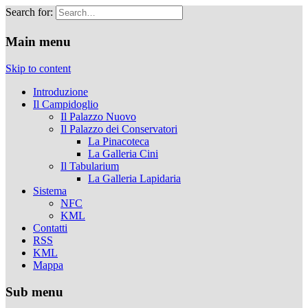
Search for:
Musei Capitolini
Main menu
Skip to content
Introduzione
Il Campidoglio
Il Palazzo Nuovo
Il Palazzo dei Conservatori
La Pinacoteca
La Galleria Cini
Il Tabularium
La Galleria Lapidaria
Sistema
NFC
KML
Contatti
RSS
KML
Mappa
Sub menu