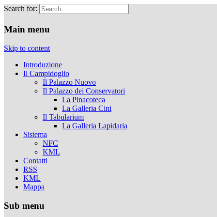
Search for:
Musei Capitolini
Main menu
Skip to content
Introduzione
Il Campidoglio
Il Palazzo Nuovo
Il Palazzo dei Conservatori
La Pinacoteca
La Galleria Cini
Il Tabularium
La Galleria Lapidaria
Sistema
NFC
KML
Contatti
RSS
KML
Mappa
Sub menu