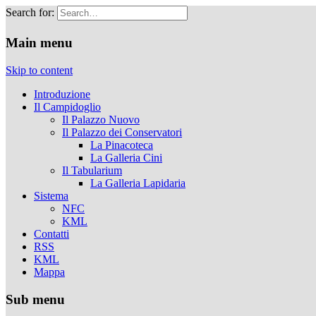
Search for:
Musei Capitolini
Main menu
Skip to content
Introduzione
Il Campidoglio
Il Palazzo Nuovo
Il Palazzo dei Conservatori
La Pinacoteca
La Galleria Cini
Il Tabularium
La Galleria Lapidaria
Sistema
NFC
KML
Contatti
RSS
KML
Mappa
Sub menu