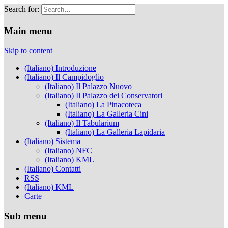
Search for:
Musei Capitolini
Main menu
Skip to content
(Italiano) Introduzione
(Italiano) Il Campidoglio
(Italiano) Il Palazzo Nuovo
(Italiano) Il Palazzo dei Conservatori
(Italiano) La Pinacoteca
(Italiano) La Galleria Cini
(Italiano) Il Tabularium
(Italiano) La Galleria Lapidaria
(Italiano) Sistema
(Italiano) NFC
(Italiano) KML
(Italiano) Contatti
RSS
(Italiano) KML
Carte
Sub menu