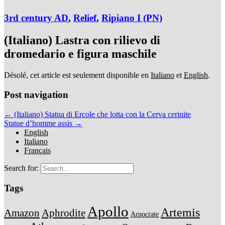
3rd century AD
,
Relief
,
Ripiano I (PN)
(Italiano) Lastra con rilievo di
dromedario e figura maschile
Désolé, cet article est seulement disponible en
Italiano
et
English
.
Post navigation
← (Italiano) Statua di Ercole che lotta con la Cerva cerinite
Statue d’homme assis →
English
Italiano
Français
Search for:
Tags
Apollo
Artemis
Amazon
Aphrodite
Arpocrate