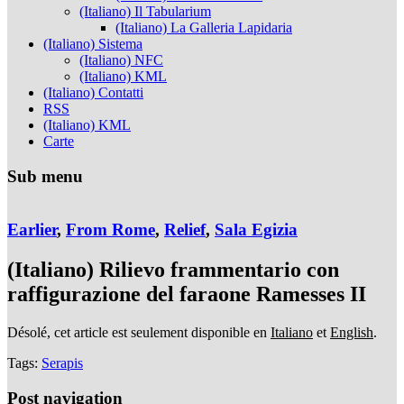
(Italiano) Il Tabularium
(Italiano) La Galleria Lapidaria
(Italiano) Sistema
(Italiano) NFC
(Italiano) KML
(Italiano) Contatti
RSS
(Italiano) KML
Carte
Sub menu
Earlier
,
From Rome
,
Relief
,
Sala Egizia
(Italiano) Rilievo frammentario con
raffigurazione del faraone Ramesses II
Désolé, cet article est seulement disponible en
Italiano
et
English
.
Tags:
Serapis
Post navigation