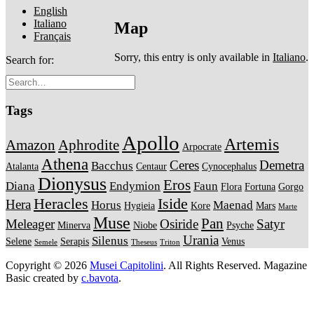
English
Italiano
Map
Français
Sorry, this entry is only available in
Italiano
.
Search for:
Tags
Apollo
Artemis
Amazon
Aphrodite
Arpocrate
Athena
Ceres
Demetra
Bacchus
Atalanta
Centaur
Cynocephalus
Dionysus
Eros
Diana
Endymion
Faun
Flora
Fortuna
Gorgo
Heracles
Iside
Hera
Horus
Maenad
Hygieia
Kore
Mars
Marte
Muse
Pan
Meleager
Osiride
Satyr
Minerva
Niobe
Psyche
Urania
Silenus
Selene
Serapis
Venus
Semele
Theseus
Triton
Copyright © 2026
Musei Capitolini
. All Rights Reserved.
Magazine
Basic created by
c.bavota
.