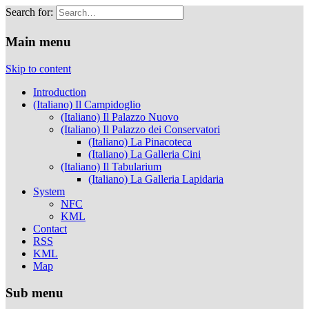
Search for:
Musei Capitolini
Main menu
Skip to content
Introduction
(Italiano) Il Campidoglio
(Italiano) Il Palazzo Nuovo
(Italiano) Il Palazzo dei Conservatori
(Italiano) La Pinacoteca
(Italiano) La Galleria Cini
(Italiano) Il Tabularium
(Italiano) La Galleria Lapidaria
System
NFC
KML
Contact
RSS
KML
Map
Sub menu