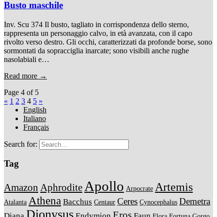
Busto maschile
Inv. Scu 374 Il busto, tagliato in corrispondenza dello sterno,
rappresenta un personaggio calvo, in età avanzata, con il capo
rivolto verso destro. Gli occhi, caratterizzati da profonde borse, sono
sormontati da sopracciglia inarcate; sono visibili anche rughe
nasolabiali e…
Read more →
Page 4 of 5
«
1
2
3
4
5
»
English
Italiano
Français
Search for:
Tag
Apollo
Artemis
Amazon
Aphrodite
Arpocrate
Athena
Ceres
Demetra
Bacchus
Atalanta
Centaur
Cynocephalus
Dionysus
Eros
Diana
Endymion
Faun
Flora
Fortuna
Gorgo