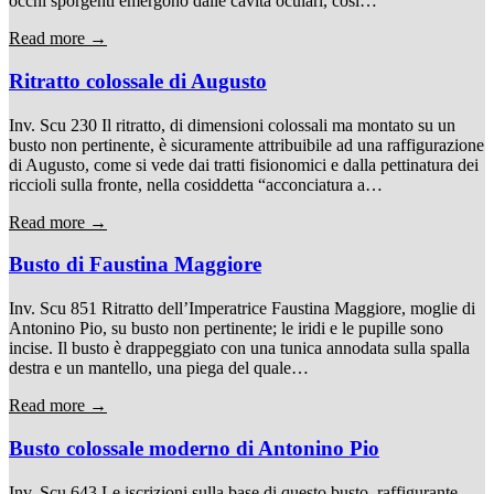
occhi sporgenti emergono dalle cavità oculari, così…
Read more →
Ritratto colossale di Augusto
Inv. Scu 230 Il ritratto, di dimensioni colossali ma montato su un
busto non pertinente, è sicuramente attribuibile ad una raffigurazione
di Augusto, come si vede dai tratti fisionomici e dalla pettinatura dei
riccioli sulla fronte, nella cosiddetta “acconciatura a…
Read more →
Busto di Faustina Maggiore
Inv. Scu 851 Ritratto dell’Imperatrice Faustina Maggiore, moglie di
Antonino Pio, su busto non pertinente; le iridi e le pupille sono
incise. Il busto è drappeggiato con una tunica annodata sulla spalla
destra e un mantello, una piega del quale…
Read more →
Busto colossale moderno di Antonino Pio
Inv. Scu 643 Le iscrizioni sulla base di questo busto, raffigurante