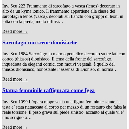
Inv. Scu 223 Frammento di sarcofago a vasca (lenos) decorato in
alto da un kyma ionico. Il frammento appartiene alla classe dei
sarcofagi a lenos (vasca), decorati sui fianchi con gruppi di leoni in
lotta con la preda, molto diffusi…
Read more →
Sarcofago con scene dionisiache
Inv. Scu 1884 Sarcofago in marmo pentelico decorato su tre lati con
corteo (thiasos) dionisiaco. Il tema della fronte del sarcofago,
inquadrata da eleganti cornici con motivi vegetali, è quello del
thiasos dionisiaco, nonostante l’ assenza di Dioniso, di norma…
Read more →
Statua femminile raffigurata come Igea
Inv. Scu 1099 L’opera rappresenta una figura femminile stante, la
testa e’ stata riattaccata al corpo per mezzo di un restauro che falsa la
reale torsione. Il peso grava sul piede sinistro, accanto al quale vi e’
uno scrigno o…
Read more →