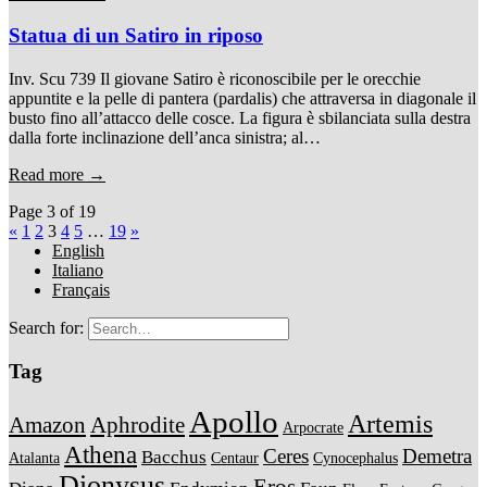
Statua di un Satiro in riposo
Inv. Scu 739 Il giovane Satiro è riconoscibile per le orecchie
appuntite e la pelle di pantera (pardalis) che attraversa in diagonale il
busto fino all’attacco delle cosce. La figura è sbilanciata sulla destra
dalla forte inclinazione dell’anca sinistra; al…
Read more →
Page 3 of 19
«
1
2
3
4
5
…
19
»
English
Italiano
Français
Search for:
Tag
Apollo
Artemis
Amazon
Aphrodite
Arpocrate
Athena
Ceres
Demetra
Bacchus
Atalanta
Centaur
Cynocephalus
Dionysus