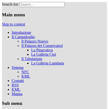
Search for:
Musei Capitolini
Main menu
Skip to content
Introduzione
Il Campidoglio
Il Palazzo Nuovo
Il Palazzo dei Conservatori
La Pinacoteca
La Galleria Cini
Il Tabularium
La Galleria Lapidaria
Sistema
NFC
KML
Contatti
RSS
KML
Mappa
Sub menu