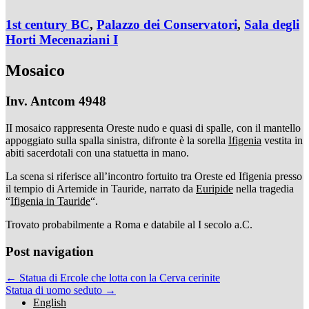
1st century BC
,
Palazzo dei Conservatori
,
Sala degli
Horti Mecenaziani I
Mosaico
Inv. Antcom 4948
II mosaico rappresenta Oreste nudo e quasi di spalle, con il mantello
appoggiato sulla spalla sinistra, difronte è la sorella
Ifigenia
vestita in
abiti sacerdotali con una statuetta in mano.
La scena si riferisce all’incontro fortuito tra Oreste ed Ifigenia presso
il tempio di Artemide in Tauride, narrato da
Euripide
nella tragedia
“
Ifigenia in Tauride
“.
Trovato probabilmente a Roma e databile al I secolo a.C.
Post navigation
← Statua di Ercole che lotta con la Cerva cerinite
Statua di uomo seduto →
English