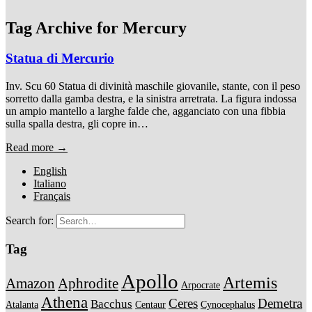
Tag Archive for
Mercury
Statua di Mercurio
Inv. Scu 60 Statua di divinità maschile giovanile, stante, con il peso
sorretto dalla gamba destra, e la sinistra arretrata. La figura indossa
un ampio mantello a larghe falde che, agganciato con una fibbia
sulla spalla destra, gli copre in…
Read more →
English
Italiano
Français
Search for:
Tag
Apollo
Artemis
Amazon
Aphrodite
Arpocrate
Athena
Ceres
Demetra
Bacchus
Atalanta
Centaur
Cynocephalus