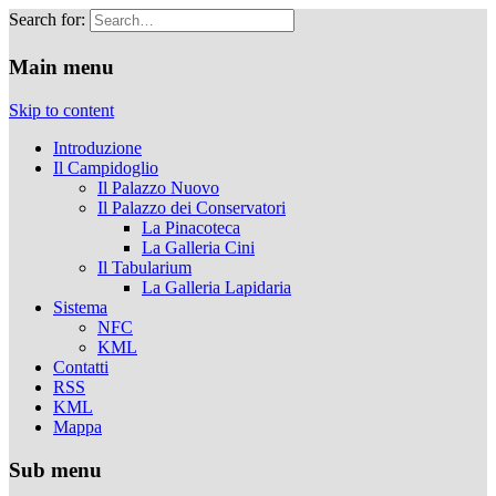
Search for:
Musei Capitolini
Main menu
Skip to content
Introduzione
Il Campidoglio
Il Palazzo Nuovo
Il Palazzo dei Conservatori
La Pinacoteca
La Galleria Cini
Il Tabularium
La Galleria Lapidaria
Sistema
NFC
KML
Contatti
RSS
KML
Mappa
Sub menu