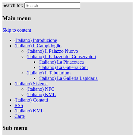
Search for:
Musei Capitolini
Main menu
Skip to content
(Italiano) Introduzione
(Italiano) Il Campidoglio
(Italiano) Il Palazzo Nuovo
(Italiano) Il Palazzo dei Conservatori
(Italiano) La Pinacoteca
(Italiano) La Galleria Cini
(Italiano) Il Tabularium
(Italiano) La Galleria Lapidaria
(Italiano) Sistema
(Italiano) NFC
(Italiano) KML
(Italiano) Contatti
RSS
(Italiano) KML
Carte
Sub menu