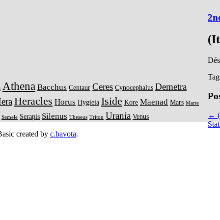
2n
(I
Déso
Tag
Athena
Ceres
Demetra
Bacchus
a
Centaur
Cynocephalus
Po
Heracles
Iside
era
Horus
Maenad
Hygieia
Kore
Mars
Marte
Urania
← (I
Silenus
Serapis
Venus
Semele
Theseus
Triton
Sta
asic created by
c.bavota
.