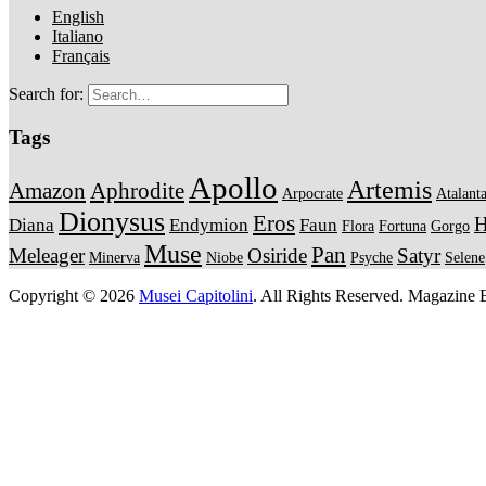
English
Italiano
Français
Search for:
Tags
Apollo
Artemis
Amazon
Aphrodite
Arpocrate
Atalant
Dionysus
Eros
H
Diana
Endymion
Faun
Flora
Fortuna
Gorgo
Muse
Pan
Meleager
Osiride
Satyr
Minerva
Niobe
Psyche
Selene
Copyright © 2026
Musei Capitolini
. All Rights Reserved.
Magazine B