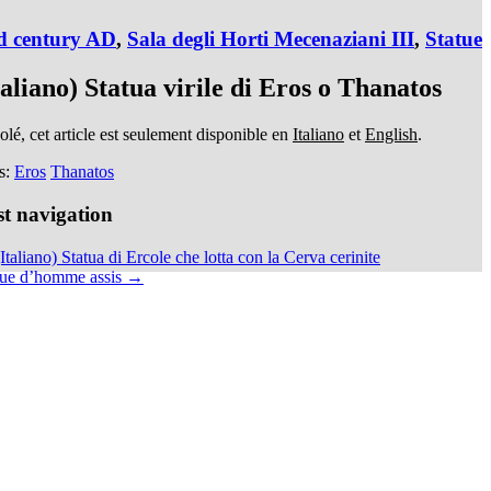
d century AD
,
Sala degli Horti Mecenaziani III
,
Statue
taliano) Statua virile di Eros o Thanatos
lé, cet article est seulement disponible en
Italiano
et
English
.
s:
Eros
Thanatos
st navigation
taliano) Statua di Ercole che lotta con la Cerva cerinite
tue d’homme assis →