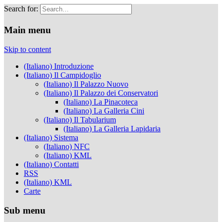
Search for:
Musei Capitolini
Main menu
Skip to content
(Italiano) Introduzione
(Italiano) Il Campidoglio
(Italiano) Il Palazzo Nuovo
(Italiano) Il Palazzo dei Conservatori
(Italiano) La Pinacoteca
(Italiano) La Galleria Cini
(Italiano) Il Tabularium
(Italiano) La Galleria Lapidaria
(Italiano) Sistema
(Italiano) NFC
(Italiano) KML
(Italiano) Contatti
RSS
(Italiano) KML
Carte
Sub menu