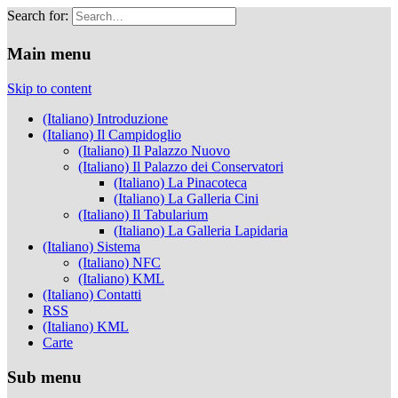
Search for:
Musei Capitolini
Main menu
Skip to content
(Italiano) Introduzione
(Italiano) Il Campidoglio
(Italiano) Il Palazzo Nuovo
(Italiano) Il Palazzo dei Conservatori
(Italiano) La Pinacoteca
(Italiano) La Galleria Cini
(Italiano) Il Tabularium
(Italiano) La Galleria Lapidaria
(Italiano) Sistema
(Italiano) NFC
(Italiano) KML
(Italiano) Contatti
RSS
(Italiano) KML
Carte
Sub menu