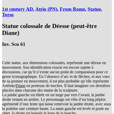
1st century AD
,
Atrio (PN)
,
From Rome
,
Statue
,
Torso
Statue colossale de Déesse (peut-être
Diane)
Inv. Scu 61
Cette statue, aux dimensions colossales, représente une déesse en
mouvement. Son identification exacte est encore sujette à
discussions, car qu’il n’existe aucun point de comparaison pour ce
genre iconographique. En l’absence d’arc et de flèches, et aux vues
de sa posture en mouvement, il est plus probable qu’elle représente
Artémis/
Diane
en porteuse de torches. Il faut imaginer ces dernières
placées dans chacune des mains de la sculpture.
La jambe gauche est étirée en un large pas vers l’avant, la jambe
droite restant en arrière. Le personnage est vêtu d’un long péplos
agrémenté d’une fente qui laisse entrevoir la jambe droite, avec sous
la poitrine une ceinture haute. La main gauche est levée et porte un
objet, la droite est baissée le long de la hanche.