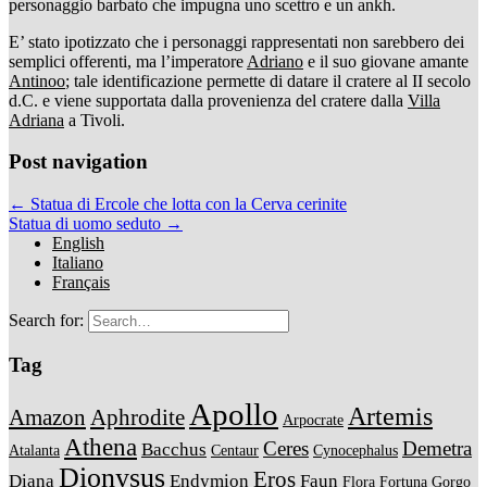
personaggio barbato che impugna uno scettro e un ankh.
E’ stato ipotizzato che i personaggi rappresentati non sarebbero dei
semplici offerenti, ma l’imperatore
Adriano
e il suo giovane amante
Antinoo
; tale identificazione permette di datare il cratere al II secolo
d.C. e viene supportata dalla provenienza del cratere dalla
Villa
Adriana
a Tivoli.
Post navigation
← Statua di Ercole che lotta con la Cerva cerinite
Statua di uomo seduto →
English
Italiano
Français
Search for:
Tag
Apollo
Artemis
Amazon
Aphrodite
Arpocrate
Athena
Ceres
Demetra
Bacchus
Atalanta
Centaur
Cynocephalus
Dionysus
Eros
Diana
Endymion
Faun
Flora
Fortuna
Gorgo