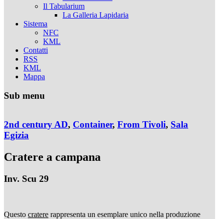
Il Tabularium
La Galleria Lapidaria
Sistema
NFC
KML
Contatti
RSS
KML
Mappa
Sub menu
2nd century AD
,
Container
,
From Tivoli
,
Sala
Egizia
Cratere a campana
Inv. Scu 29
Questo
cratere
rappresenta un esemplare unico nella produzione