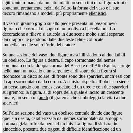
egittizante romana; da un lato infatti presenta tipi di raffigurazioni e
contenuti prettamente egizi, dall’altro la forma del vaso e il suo
decoro rimandano a modelli più propriamente
ellenistici
.
Il vaso in granito grigio su alto piede presenta un bassorilievo
figurato che corre al di sopra di un motivo a baccellature. La
decorazione a rilievo si articola in due scene molto simili separate
dai drappi che pendono dalle due teste feline collocate
immediatamente sotto l’orlo del cratere.
Su una sezione del vaso, due figure maschili siedono ai due lati di
un obelisco. La figura a destra, il capo sormontato dal
nemes
combinato con la doppia corona del Basso e dell’Alto Egitto, stringe
nelle mani un uccello e un serpente; al di sopra della figura si
riconosce un disco solare; di fronte sono due sparvieri, anch’essi con
il capo sormontato dalla corona. A sinistra rispetto all’obelisco siede
un personaggio con nemes associato ad un
ureo
e con due sparvieri
sul grembo; la figura, al di sopra della quale è inciso un crescente
lunare, presenta un
ankh
(il grafema che simboleggia la vita) a due
sparvieri.
Sull’altra sezione del vaso un obelisco centrale divide due figure:
quella a destra, caratterizzata dal nemes sormontato dalla doppia
corona egizia, offre da bere ad un ibis. La figura di sinistra, in
ginocchio, presenta due oggetti di difficile identificazione ad un