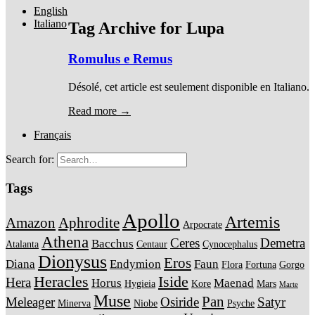
English
Italiano
Tag Archive for
Lupa
Romulus e Remus
Désolé, cet article est seulement disponible en Italiano.
Read more →
Français
Search for:
Tags
Apollo
Artemis
Amazon
Aphrodite
Arpocrate
Athena
Ceres
Demetra
Bacchus
Atalanta
Centaur
Cynocephalus
Dionysus
Eros
Diana
Endymion
Faun
Flora
Fortuna
Gorgo
Heracles
Iside
Hera
Horus
Maenad
Hygieia
Kore
Mars
Marte
Muse
Pan
Meleager
Osiride
Satyr
Minerva
Niobe
Psyche