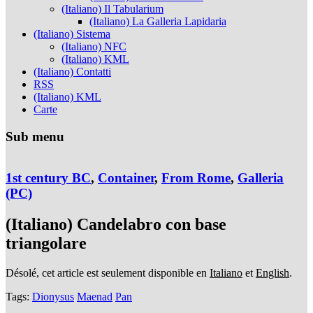
(Italiano) Il Tabularium
(Italiano) La Galleria Lapidaria
(Italiano) Sistema
(Italiano) NFC
(Italiano) KML
(Italiano) Contatti
RSS
(Italiano) KML
Carte
Sub menu
1st century BC
,
Container
,
From Rome
,
Galleria
(PC)
(Italiano) Candelabro con base
triangolare
Désolé, cet article est seulement disponible en
Italiano
et
English
.
Tags:
Dionysus
Maenad
Pan