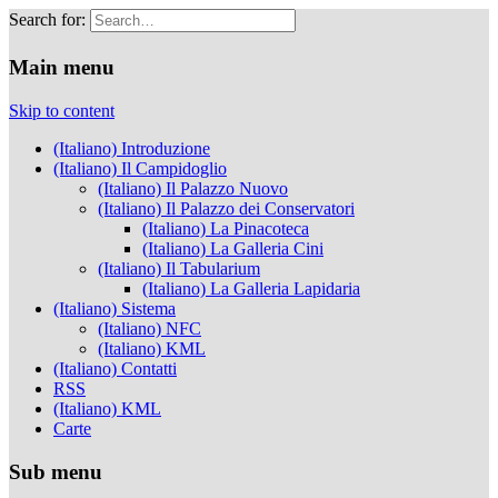
Search for:
Musei Capitolini
Main menu
Skip to content
(Italiano) Introduzione
(Italiano) Il Campidoglio
(Italiano) Il Palazzo Nuovo
(Italiano) Il Palazzo dei Conservatori
(Italiano) La Pinacoteca
(Italiano) La Galleria Cini
(Italiano) Il Tabularium
(Italiano) La Galleria Lapidaria
(Italiano) Sistema
(Italiano) NFC
(Italiano) KML
(Italiano) Contatti
RSS
(Italiano) KML
Carte
Sub menu