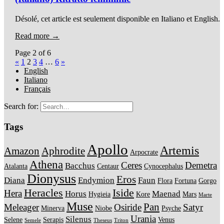
Désolé, cet article est seulement disponible en Italiano et English.
Read more →
Page 2 of 6
«
1
2
3
4
…
6
»
English
Italiano
Français
Search for:
Tags
Apollo
Artemis
Amazon
Aphrodite
Arpocrate
Athena
Ceres
Demetra
Bacchus
Atalanta
Centaur
Cynocephalus
Dionysus
Eros
Diana
Endymion
Faun
Flora
Fortuna
Gorgo
Heracles
Iside
Hera
Horus
Maenad
Hygieia
Kore
Mars
Marte
Muse
Pan
Meleager
Osiride
Satyr
Minerva
Niobe
Psyche
Urania
Silenus
Selene
Serapis
Venus
Semele
Theseus
Triton